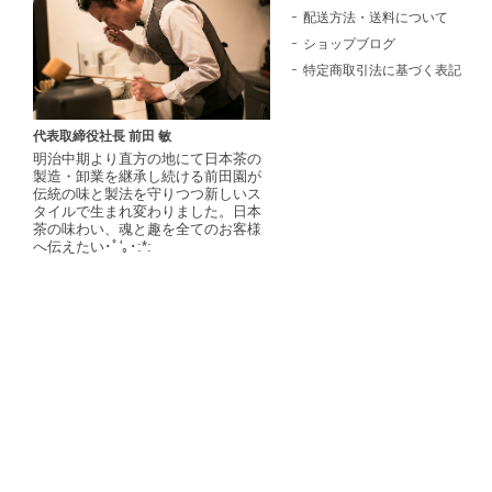
配送方法・送料について
ショップブログ
特定商取引法に基づく表記
代表取締役社長 前田 敏
明治中期より直方の地にて日本茶の
製造・卸業を継承し続ける前田園が
伝統の味と製法を守りつつ新しいス
タイルで生まれ変わりました。日本
茶の味わい、魂と趣を全てのお客様
へ伝えたい･ﾟ'｡･:*: